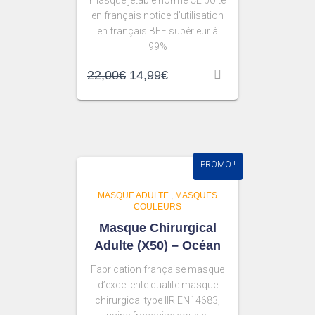
masque jetable norme CE boite
en français notice d’utilisation
en français BFE supérieur à
99%
22,00
€
14,99
€
PROMO !
MASQUE ADULTE
,
MASQUES
COULEURS
Masque Chirurgical
Adulte (X50) – Océan
Fabrication française masque
d’excellente qualite masque
chirurgical type IIR EN14683,