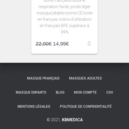
usine française doux et
respiration facile, poids léger
masque jetable norme CE boite
en français notice d’utilisation
en français BFE supérieur à
99%
22,00
€
14,99
€
MASQUE FRANÇAIS
MASQUES ADULTES
MASQUE ENFANTS
BLOG
MON COMPTE
CGV
MENTIONS LÉGALES
POLITIQUE DE CONFIDENTIALITÉ
© 2021,
KBMEDICA