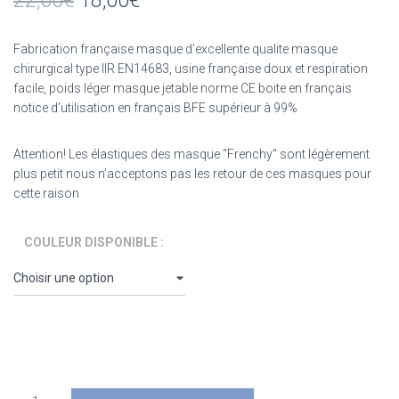
22,00
€
18,00
€
client
Fabrication française masque d’excellente qualite masque
chirurgical type IIR EN14683, usine française doux et respiration
facile, poids léger masque jetable norme CE boite en français
notice d’utilisation en français BFE supérieur à 99%
Attention! Les élastiques des masque “Frenchy” sont légèrement
plus petit nous n’acceptons pas les retour de ces masques pour
cette raison
COULEUR DISPONIBLE :
quantité