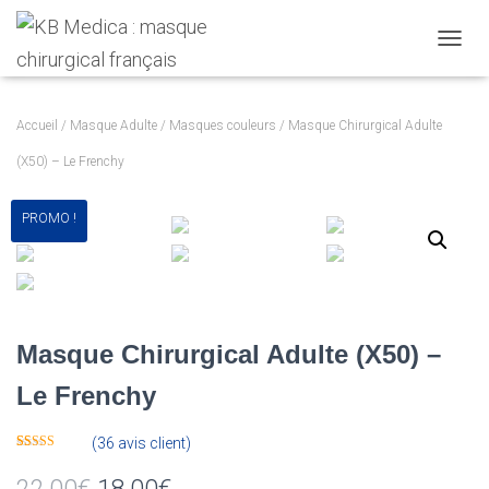
T
O
G
G
Accueil
/
Masque Adulte
/
Masques couleurs
/ Masque Chirurgical Adulte
L
E
(X50) – Le Frenchy
N
A
PROMO !
V
I
G
A
T
I
O
Masque Chirurgical Adulte (X50) –
N
Le Frenchy
(
36
avis client)
Noté
36
4.89
sur 5 basé
sur
notations