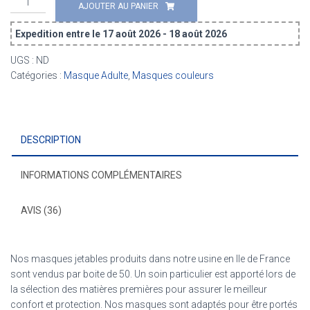
AJOUTER AU PANIER
de
Masque
Expedition entre le 17 août 2026 - 18 août 2026
Chirurgical
Adulte
UGS :
ND
(X50)
Catégories :
Masque Adulte
,
Masques couleurs
-
Le
Frenchy
DESCRIPTION
INFORMATIONS COMPLÉMENTAIRES
AVIS (36)
Nos masques jetables produits dans notre usine en Ile de France
sont vendus par boite de 50. Un soin particulier est apporté lors de
la sélection des matières premières pour assurer le meilleur
confort et protection. Nos masques sont adaptés pour être portés