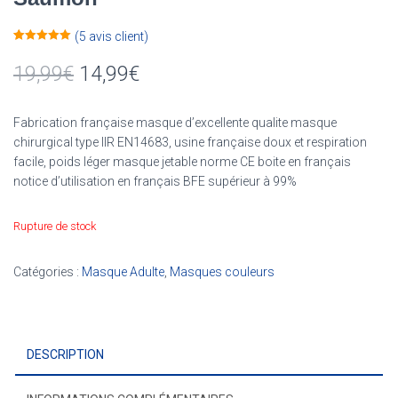
(
5
avis client)
Noté
5
5.00
sur 5 basé
19,99
€
14,99
€
sur
notations
client
Fabrication française masque d’excellente qualite masque
chirurgical type IIR EN14683, usine française doux et respiration
facile, poids léger masque jetable norme CE boite en français
notice d’utilisation en français BFE supérieur à 99%
Rupture de stock
Catégories :
Masque Adulte
,
Masques couleurs
DESCRIPTION