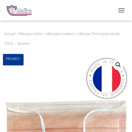
T
O
G
G
Accueil
/
Masque Adulte
/
Masques couleurs
/ Masque Chirurgical Adulte
L
E
(X50) – Saumon
N
A
PROMO !
V
I
G
A
T
I
O
N