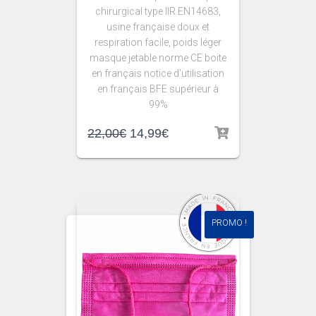
chirurgical type IIR EN14683,
usine française doux et
respiration facile, poids léger
masque jetable norme CE boite
en français notice d’utilisation
en français BFE supérieur à
99%
22,00
€
14,99
€
PROMO !