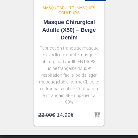
MASQUE ADULTE
,
MASQUES
COULEURS
Masque Chirurgical
Adulte (X50) – Beige
Denim
Fabrication française masque
d’excellente qualite masque
chirurgical type IIR EN14683,
usine française doux et
respiration facile, poids léger
masque jetable norme CE boite
en français notice d’utilisation
en français BFE supérieur à
99%
22,00
€
14,99
€