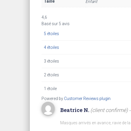
Taille
Enfant
4,6
Basé sur 5 avis
5 étoiles
4 étoiles
3 étoiles
2 étoiles
1 étoile
Powered by
Customer Reviews plugin
Beatrice N.
(client confirmé)
Masques arrivés en avance, ravie de la 