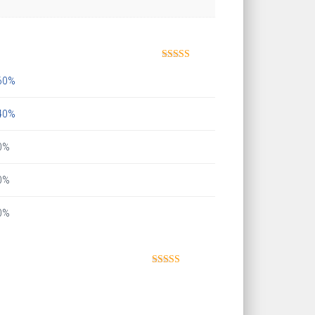
Note
4.60
sur 5
60%
40%
0%
0%
0%
Note
5
sur 5