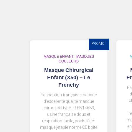
PROMO !
MASQUE ENFANT
,
MASQUES
COULEURS
Masque Chirurgical
Enfant (X50) – Le
En
Frenchy
Fa
d
Fabrication française masque
c
d’excellente qualite masque
chirurgical type IIR EN14683,
re
usine française doux et
ma
respiration facile, poids léger
en
masque jetable norme CE boite