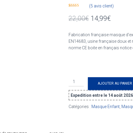
(
5
avis client)
Noté
5
4.60
sur 5 basé
22,00
€
14,99
€
sur
notations
client
Fabrication française masque d’exc
EN14683, usine française doux et r
norme CE boite en français notice 
quantité
AJOUTER AU PANIER
de
Masque
Expedition entre le 14 août 2026
Chirurgical
Enfant
Catégories :
Masque Enfant
,
Masqu
(X50)
-
Gris