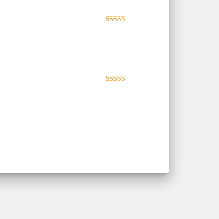
Note
5
sur 5
Note
4
sur
5