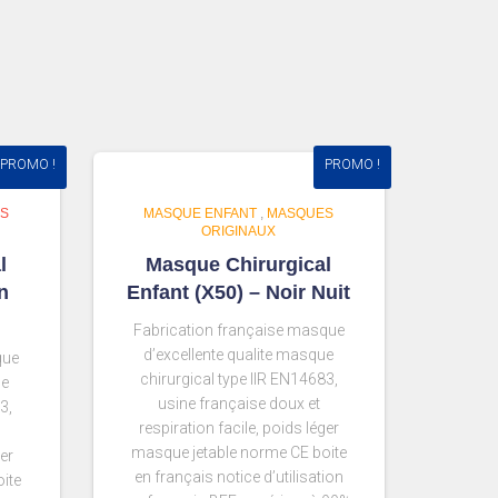
PROMO !
PROMO !
S
MASQUE ENFANT
,
MASQUES
ORIGINAUX
l
Masque Chirurgical
n
Enfant (X50) – Noir Nuit
Fabrication française masque
d’excellente qualite masque
que
chirurgical type IIR EN14683,
ue
usine française doux et
3,
respiration facile, poids léger
masque jetable norme CE boite
ger
en français notice d’utilisation
ite