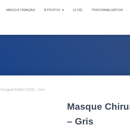
MASQUE FRANÇAIS
À PROPOS
LE GEL
PERSONNALISATION
rurgical Enfant (X50) – Gris
Masque Chirur
– Gris