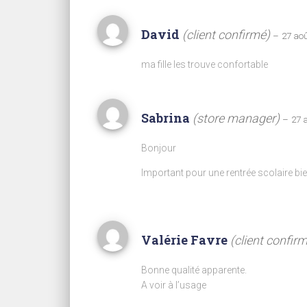
David
(client confirmé)
–
27 ao
ma fille les trouve confortable
Sabrina
(store manager)
–
27 
Bonjour
Important pour une rentrée scolaire bie
Valérie Favre
(client confir
Bonne qualité apparente.
A voir à l’usage