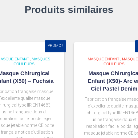
Produits similaires
PROMO !
MASQUE ENFANT
,
MASQUES
MASQUE ENFANT
,
MASQUE
COULEURS
COULEURS
Masque Chirurgical
Masque Chirurgica
fant (X50) – Fuchsia
Enfant (X50)- Arc e
Ciel Pastel Denim
brication française masque
’excellente qualite masque
Fabrication française mas
hirurgical type IIR EN14683,
d’excellente qualite masq
usine française doux et
chirurgical type IIR EN1468
spiration facile, poids léger
usine française doux et
sque jetable norme CE boite
respiration facile, poids lé
 français notice d’utilisation
masque jetable norme CE bo