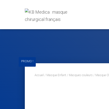
PROMO !
Accueil
/
Masque Enfant
/
Masques couleurs
/ Masque Chi