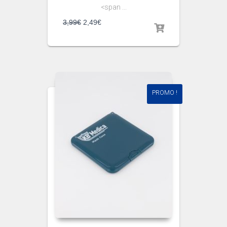
<span ...
3,99
€
2,49
€
PROMO !