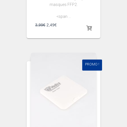
masques FFP2.
<span ...
3,99
€
2,49
€
PROMO !