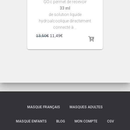
GO.c permet de recevoir
33 ml
de solution liquide
hydroalcoolique directement
connecté à …
13,50
€
11,49
€
MASQUE FRANÇAIS
MASQUES ADULTES
MASQUE ENFANTS
BLOG
MON COMPTE
CGV