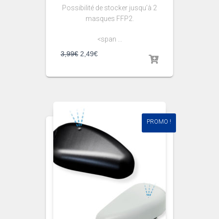
Possibilité de stocker jusqu’à 2
masques FFP2.
<span ...
3,99
€
2,49
€
PROMO !