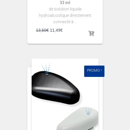
33 ml
de solution liquide
hydroalcoolique directement
connecté à …
13,50
€
11,49
€
PROMO !