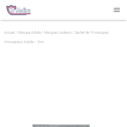
T
O
G
G
Accueil
/
Masque Adulte
/
Masques couleurs
/ Sachet de 10 masques
L
E
chirurgicaux Adulte – Gris
N
A
V
I
G
A
T
I
O
N