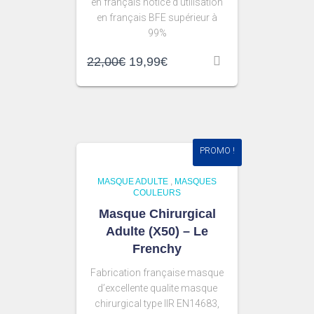
en français notice d’utilisation
en français BFE supérieur à
99%
22,00
€
19,99
€
PROMO !
MASQUE ADULTE
,
MASQUES
COULEURS
Masque Chirurgical
Adulte (X50) – Le
Frenchy
Fabrication française masque
d’excellente qualite masque
chirurgical type IIR EN14683,