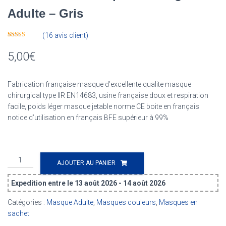
Adulte – Gris
(
16
avis client)
Noté
16
4.75
sur 5 basé
5,00
€
sur
notations
client
Fabrication française masque d’excellente qualite masque
chirurgical type IIR EN14683, usine française doux et respiration
facile, poids léger masque jetable norme CE boite en français
notice d’utilisation en français BFE supérieur à 99%
quantité
AJOUTER AU PANIER
de
Sachet
Expedition entre le 13 août 2026 - 14 août 2026
de
10
Catégories :
Masque Adulte
,
Masques couleurs
,
Masques en
masques
sachet
chirurgicaux