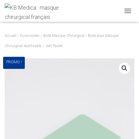
T
O
G
G
Accueil
/
Accessoires
/
Boite Masque Chirurgical
/ Boite pour Masque
L
E
Chirurgical réutilisable – Vert Pastel
N
A
PROMO !
V
I
G
A
T
I
O
N