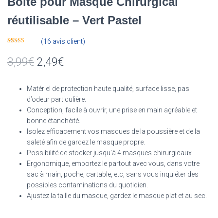
Boite pour Masque Chirurgical
réutilisable – Vert Pastel
(
16
avis client)
Noté
16
4.81
sur 5 basé
3,99
€
2,49
€
sur
notations
client
Matériel de protection haute qualité, surface lisse, pas
d’odeur particulière.
Conception, facile à ouvrir, une prise en main agréable et
bonne étanchéité.
Isolez efficacement vos masques de la poussière et de la
saleté afin de gardez le masque propre.
Possibilité de stocker jusqu’à 4 masques chirurgicaux.
Ergonomique, emportez le partout avec vous, dans votre
sac à main, poche, cartable, etc, sans vous inquiéter des
possibles contaminations du quotidien.
Ajustez la taille du masque, gardez le masque plat et au sec.