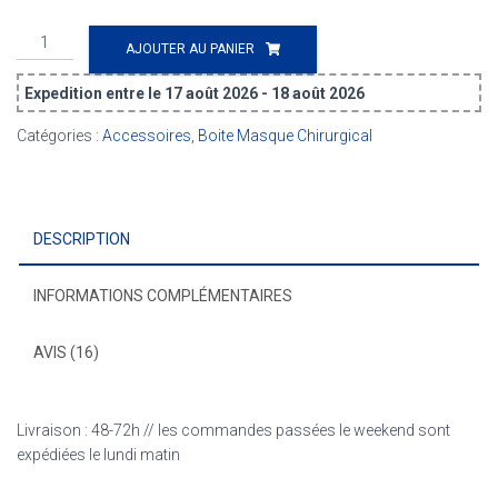
quantité
AJOUTER AU PANIER
de
Boite
Expedition entre le 17 août 2026 - 18 août 2026
pour
Masque
Catégories :
Accessoires
,
Boite Masque Chirurgical
Chirurgical
réutilisable
-
Vert
DESCRIPTION
Pastel
INFORMATIONS COMPLÉMENTAIRES
AVIS (16)
Livraison : 48-72h // les commandes passées le weekend sont
expédiées le lundi matin