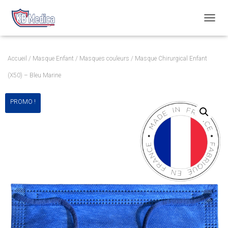
T
O
G
G
Accueil
/
Masque Enfant
/
Masques couleurs
/ Masque Chirurgical Enfant
L
E
(X50) – Bleu Marine
N
A
PROMO !
V
I
G
A
T
I
O
N