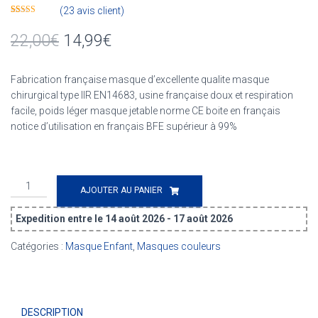
(
23
avis client)
Noté
23
4.83
sur 5 basé
22,00
€
14,99
€
sur
notations
client
Fabrication française masque d’excellente qualite masque
chirurgical type IIR EN14683, usine française doux et respiration
facile, poids léger masque jetable norme CE boite en français
notice d’utilisation en français BFE supérieur à 99%
quantité
AJOUTER AU PANIER
de
Masque
Expedition entre le 14 août 2026 - 17 août 2026
Chirurgical
Enfant
Catégories :
Masque Enfant
,
Masques couleurs
(X50)
-
Bleu
Marine
DESCRIPTION