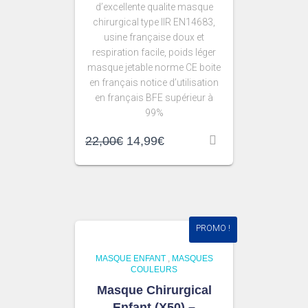
d’excellente qualite masque
chirurgical type IIR EN14683,
usine française doux et
respiration facile, poids léger
masque jetable norme CE boite
en français notice d’utilisation
en français BFE supérieur à
99%
22,00
€
14,99
€
PROMO !
MASQUE ENFANT
,
MASQUES
COULEURS
Masque Chirurgical
Enfant (X50) –