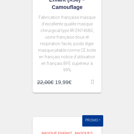
Camouflage
Fabrication française masque
d’excellente qualite masque
chirurgical type IIR EN14683,
usine française doux et
respiration facile, poids léger
masque jetable norme CE boite
en français notice d’utilisation
en français BFE supérieur à
99%
22,00
€
19,99
€
PROMO !
MASQUE ENFANT
,
MASQUES