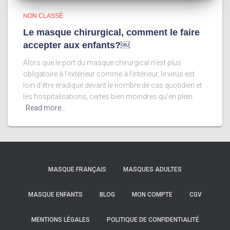
NON CLASSÉ
Le masque chirurgical, comment le faire
accepter aux enfants?￼
Alors que le port du masque chirurgical n’est plus
obligatoire à l’extérieur comme à l’intérieur, le virus est
loin d’être éradiqué devant le nombre de cas quotidien et
les hospitalisations, certes bien moindres qu’en plein
Read more…
MASQUE FRANÇAIS
MASQUES ADULTES
MASQUE ENFANTS
BLOG
MON COMPTE
CGV
MENTIONS LÉGALES
POLITIQUE DE CONFIDENTIALITÉ