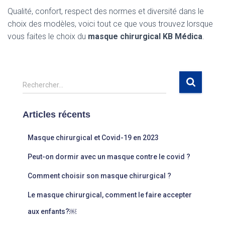
Qualité, confort, respect des normes et diversité dans le
choix des modèles, voici tout ce que vous trouvez lorsque
vous faites le choix du
masque chirurgical KB Médica
.
R
Rechercher…
e
c
Articles récents
h
e
r
Masque chirurgical et Covid-19 en 2023
c
Peut-on dormir avec un masque contre le covid ?
h
e
Comment choisir son masque chirurgical ?
r
Le masque chirurgical, comment le faire accepter
:
aux enfants?￼