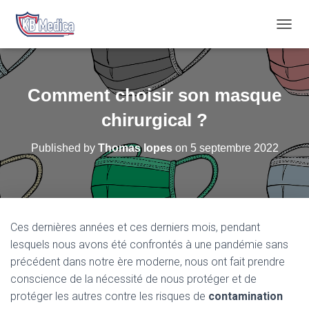
T
O
G
G
L
Comment choisir son masque
E
N
chirurgical ?
A
V
Published by
Thomas lopes
on
5 septembre 2022
I
G
A
T
I
O
Ces dernières années et ces derniers mois, pendant
N
lesquels nous avons été confrontés à une pandémie sans
précédent dans notre ère moderne, nous ont fait prendre
conscience de la nécessité de nous protéger et de
protéger les autres contre les risques de
contamination