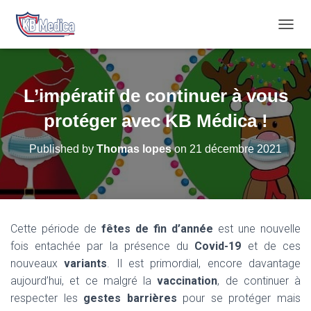
T
O
G
G
L
L’impératif de continuer à vous
E
N
protéger avec KB Médica !
A
V
Published by
Thomas lopes
on
21 décembre 2021
I
G
A
T
I
O
Cette période de
fêtes de fin d’année
est une nouvelle
N
fois entachée par la présence du
Covid-19
et de ces
nouveaux
variants
. Il est primordial, encore davantage
aujourd’hui, et ce malgré la
vaccination
, de continuer à
respecter les
gestes barrières
pour se protéger mais